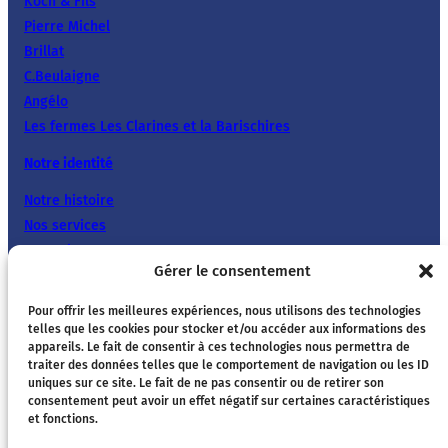
Koch & Fils
Pierre Michel
Brillat
C.Beulaigne
Angélo
Les fermes Les Clarines et la Barischires
Notre identité
Notre histoire
Nos services
Nos valeurs
Gérer le consentement
Cœur de Saveurs
Pour offrir les meilleures expériences, nous utilisons des technologies
Nous rejoindre
telles que les cookies pour stocker et/ou accéder aux informations des
appareils. Le fait de consentir à ces technologies nous permettra de
traiter des données telles que le comportement de navigation ou les ID
Pourquoi nous rejoindre ?
uniques sur ce site. Le fait de ne pas consentir ou de retirer son
consentement peut avoir un effet négatif sur certaines caractéristiques
et fonctions.
Nos métiers